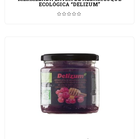
ECOLÓGICA “DELIZUM”