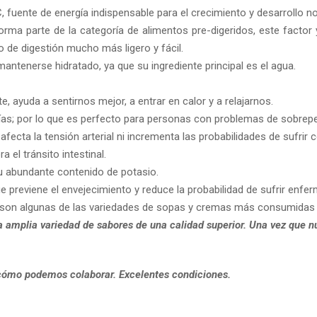
 fuente de energía indispensable para el crecimiento y desarrollo nor
rma parte de la categoría de alimentos pre-digeridos, este factor 
o de digestión mucho más ligero y fácil.
ntenerse hidratado, ya que su ingrediente principal es el agua.
 ayuda a sentirnos mejor, a entrar en calor y a relajarnos.
as; por lo que es perfecto para personas con problemas de sobrep
cta la tensión arterial ni incrementa las probabilidades de sufrir c
a el tránsito intestinal.
su abundante contenido de potasio.
 previene el envejecimiento y reduce la probabilidad de sufrir enfe
 son algunas de las variedades de sopas y cremas más consumidas y
a amplia variedad de sabores de una calidad superior. Una vez que nu
ómo podemos colaborar. Excelentes condiciones.