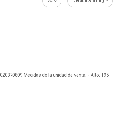
24
Default Sorting
6020370809 Medidas de la unidad de venta: - Alto: 195