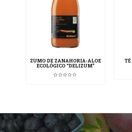
OE
ZUMO DE ZANAHORIA-ALOE
TÉ
M”
ECOLÓGICO “DELIZUM”