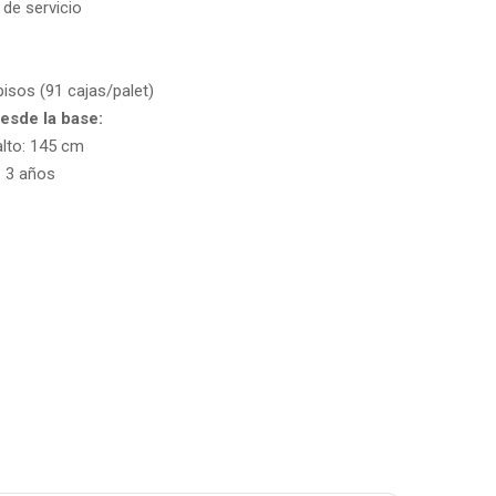
 de servicio
pisos (91 cajas/palet)
esde la base:
alto: 145 cm
:
3 años