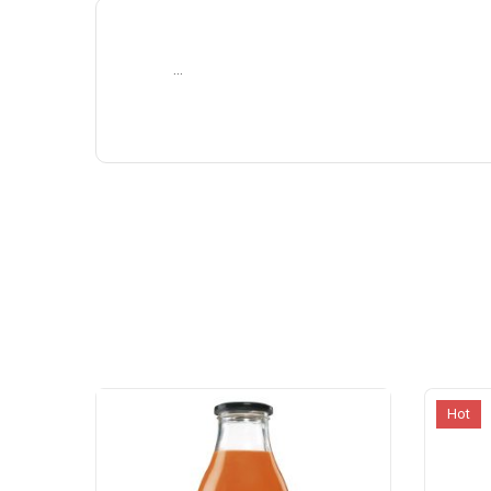
…
Hot