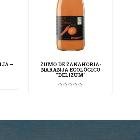
JA –
ZUMO DE ZANAHORIA-
N
NARANJA ECOLÓGICO
E
“DELIZUM”