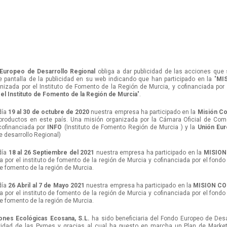
Europeo de Desarrollo Regional
obliga a dar publicidad de las acciones que 
e pantalla de la publicidad en su web indicando que han participado en la "
MI
nizada por el Instituto de Fomento de la Región de Murcia, y cofinanciada por
 el Instituto de Fomento de la Región de Murcia
".
día
19 al 30 de octubre de 2020
nuestra empresa ha participado en la
Misión Co
productos en este país. Una misión organizada por la Cámara Oficial de Come
cofinanciada por
INFO
(Instituto de Fomento Región de Murcia ) y la
Unión Eu
e desarrollo Regional)
día
18 al 26 Septiembre del 2021
nuestra empresa ha participado en la
MISION
 por el instituto de fomento de la región de Murcia y cofinanciada por el fondo
de fomento de la región de Murcia.
día
26 Abril al 7 de Mayo 2021
nuestra empresa ha participado en la
MISION CO
 por el instituto de fomento de la región de Murcia y cofinanciada por el fondo
de fomento de la región de Murcia.
iones Ecológicas Ecosana, S.L.
ha sido beneficiaria del Fondo Europeo de Desa
vidad de las Pymes y gracias al cual ha puesto en marcha un Plan de Marketin