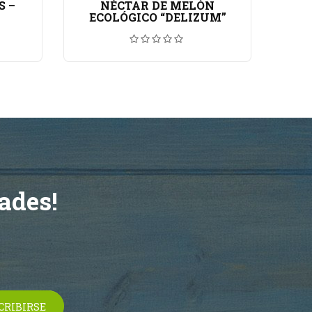
S –
NÉCTAR DE MELÓN
ECOLÓGICO “DELIZUM”
E
ades!