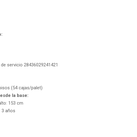
o:
a de servicio 28436029241421
pisos (54 cajas/palet)
esde la base:
alto: 153 cm
:
3 años