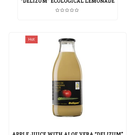
“DELIZUM” ECOLOGICAL LEMONADE
Hot
APPLE JUICE WITH ALOE VERA “DELIZUM”